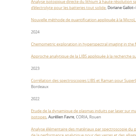
Analyse isotopique directe du lithium à haute résolution sp
d’électrolyte pour les batteries tout solide
,
Doriane Gallot–
Nouvelle méthode de quantification appliquée à la MicroL
2024
Chemometric exploration in hyperspectral imaging in the 
Approche analytique de la LIBS appliquée à la recherche su
2023
Corrélation des spectroscopies LIBS et Raman pour Super
Bordeaux
2022
Etude de la dynamique de plasmas induits par laser sur mat
isotopes
,
Aurélien Favre
, CORIA, Rouen
Analyse élémentaire des matériaux par spectroscopie du pl
de la performance analytique pour des verres et des alliag