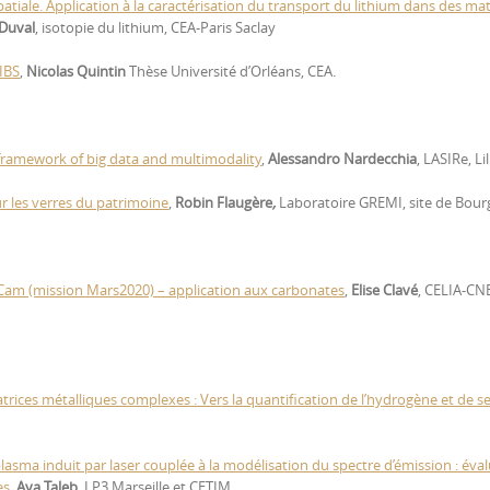
atiale. Application à la caractérisation du transport du lithium dans des ma
Duval
, isotopie du lithium, CEA-Paris Saclay
IBS
,
Nicolas Quintin
Thèse Université d’Orléans, CEA.
framework of big data and multimodality
,
Alessandro Nardecchia
, LASIRe, Lil
r les verres du patrimoine
,
Robin Flaugère
,
Laboratoire GREMI, site de Bour
Cam (mission Mars2020) – application aux carbonates
,
Elise Clavé
, CELIA-CN
rices métalliques complexes : Vers la quantification de l’hydrogène et de s
asma induit par laser couplée à la modélisation du spectre d’émission : éva
es
,
Aya Taleb
, LP3 Marseille et CETIM