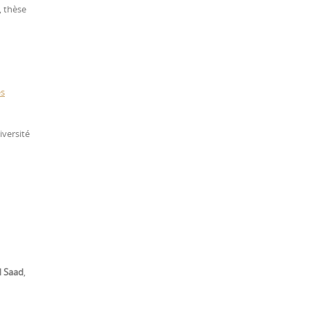
, thèse
es
iversité
 Saad
,