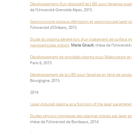
Développement d’un dispositif de LIBS pour l’analyse quant
de l’Université Grenoble Alpes, 2015.
Spectroscopie optique d’émission et spectroscopie laser po
l’Université d’Orléans, 2015.
Etude du plasma généré lors d’un traitement de surface mét
nanoparticules induits
.
Marie Girault
, thèse de l’Universit
Développement de procédés plasma pour l’élaboration et la
Paris 6, 2015.
Développement de la LIBS pour l’analyse en ligne de produit
Bourgogne, 2015.
2014
Laser-induced plasma as a function of the laser paramete
Etudes physico-chimiques des plasmas induits par laser po
thèse de l’Université de Bordeaux, 2014.