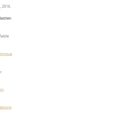
, 2016.
astien
aible
himique
y-
ion
.
lations