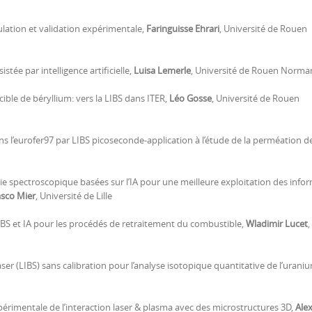
ulation et validation expérimentale,
Faringuisse Ehrari
, Université de Rouen
tée par intelligence artificielle,
Luisa Lemerle
, Université de Rouen Norma
cible de béryllium: vers la LIBS dans ITER,
Léo Gosse
, Université de Rouen
 l’eurofer97 par LIBS picoseconde-application à l’étude de la perméation d
e spectroscopique basées sur l’IA pour une meilleure exploitation des info
asco Mier
, Université de Lille
LIBS et IA pour les procédés de retraitement du combustible,
Wladimir Lucet
,
er (LIBS) sans calibration pour l’analyse isotopique quantitative de l’urani
xpérimentale de l’interaction laser & plasma avec des microstructures 3D,
Ale