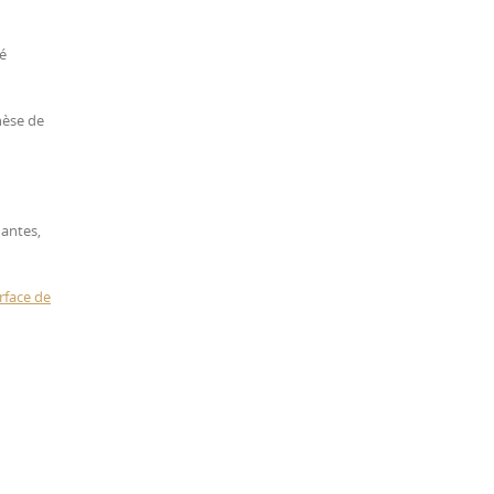
té
thèse de
Nantes,
rface de