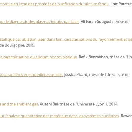
itative en ligne des procédés de purification du silicium fondu
.
Loïc Patatut
ur le diagnostic des plasmas induits par laser
.
Ali Farah-Sougueh
, thèse de
allique par ablation laser dans l’air : caractérisations du rayonnement et d
é de Bourgogne, 2015.
 caractérisation du silicium photovoltaïque
.
Rafik Benrabbah
, thèse de l’Un
s uranifères et plutonifères solides.
Jessica Picard,
thèse de l’Université de
rs and the ambient gas
.
Xueshi Bai
, thèse de l’Université Lyon 1, 2014.
ur l’analyse quantitative des matériaux dans les systèmes nucléaires
.
Rawad