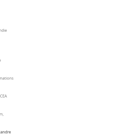
ndie
e
rmations
 CEA
um,
xandre