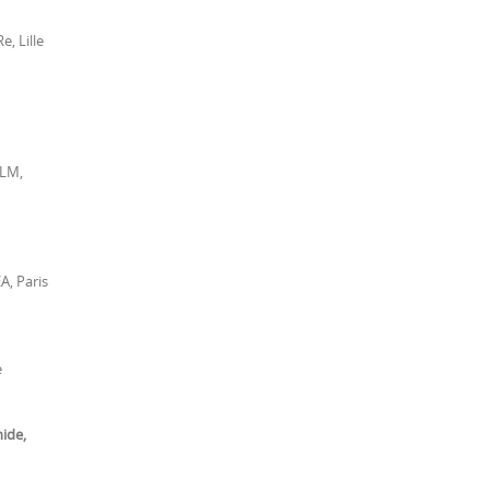
e, Lille
ILM,
A, Paris
e
hide,