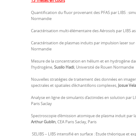
13 Thèses en cours
Quantification du fluor provenant des PFAS par LIBS : sim
Normandie
Caractérisation multi-élémentaire des Aérosols par LIBS assis
Caractérisation de plasmas induits par impulsion laser sur 
Normandie
Mesure de la concentration en hélium et en hydrogène dans
l’hydrogène,
Susilo Hadi
, Université de Rouen Normandie
Nouvelles stratégies de traitement des données en imageri
spectrales et spatiales d’échantillons complexes,
Josue Vel
Analyse en ligne de simulants d’actinides en solution par 
Paris Saclay
Spectroscopie d’émission atomique de plasma induit par las
Arthur Gublin
, CEA Paris Saclay, Paris
SELIBS – LIBS intensifié en surface : Etude théorique et e