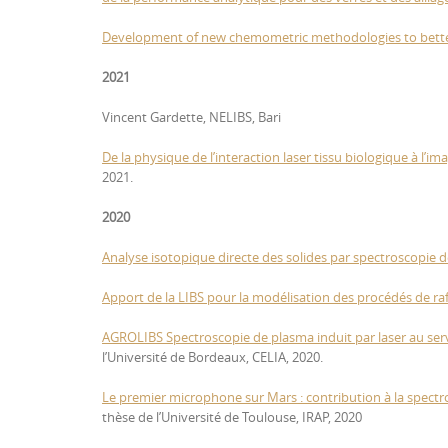
Development of new chemometric methodologies to better t
2021
Vincent Gardette, NELIBS, Bari
De la physique de l’interaction laser tissu biologique à l’i
2021.
2020
Analyse isotopique directe des solides par spectroscopie d
Apport de la LIBS pour la modélisation des procédés de ra
AGROLIBS Spectroscopie de plasma induit par laser au serv
l’Université de Bordeaux, CELIA, 2020.
Le premier microphone sur Mars : contribution à la spectr
thèse de l’Université de Toulouse, IRAP, 2020