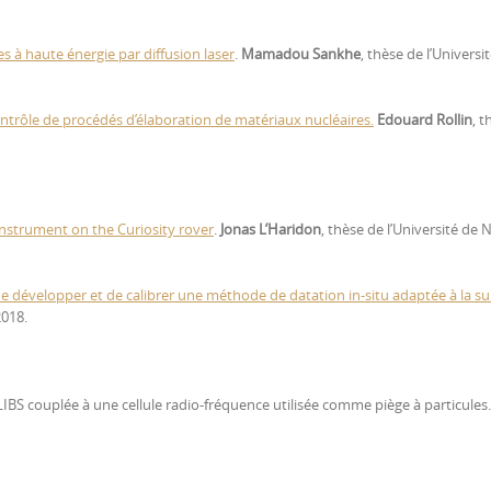
 à haute énergie par diffusion laser
.
Mamadou Sankhe
, thèse de l’Universi
ntrôle de procédés d’élaboration de matériaux nucléaires.
Edouard Rollin
, 
nstrument on the Curiosity rover
.
Jonas L’Haridon
, thèse de l’Université de 
de développer et de calibrer une méthode de datation in-situ adaptée à la su
2018.
IBS couplée à une cellule radio-fréquence utilisée comme piège à particules.