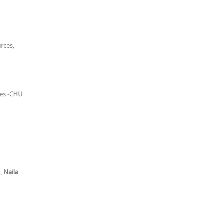
rces,
pes -CHU
r,
Naila