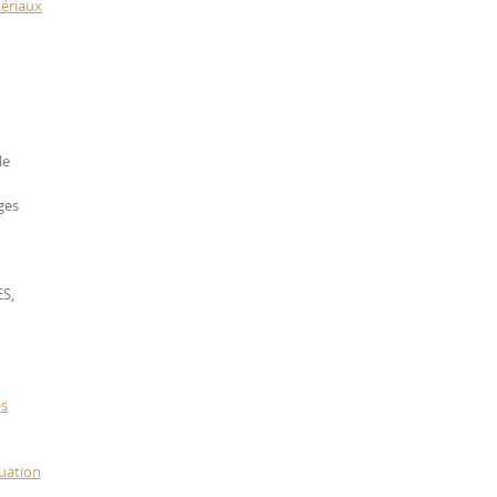
tériaux
le
ges
ES,
es
luation