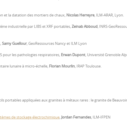
n et la datation des mortiers de chaux,
Nicolas Herreyre
, ILM-ARAR, Lyon.
ène industrielle par LIBS et XRF portables,
Zeinab Abboud
, INRS-GeoRessou
s,
Samy Guellour
, GeoRessources Nancy et ILM Lyon
S pour les pathologies respiratoires,
Erwan Dupont
, Université Grenoble Al
aire lunaire à micro-échelle,
Florian Mourlin
, IRAP Toulouse.
tils portables appliquées aux granites à métaux rares : le granite de Beauvoi
ystèmes de stockage électrochimique
,
Jordan Fernandes
, ILM-IFPEN