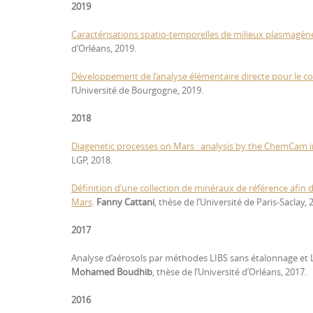
2019
Caractérisations spatio-temporelles de milieux plasmagènes
d’Orléans, 2019.
Développement de l’analyse élémentaire directe pour le co
l’Université de Bourgogne, 2019.
2018
Diagenetic processes on Mars : analysis by the ChemCam i
LGP, 2018.
Définition d’une collection de minéraux de référence afin 
Mars
.
Fanny Cattani
, thèse de l’Université de Paris-Saclay, 
2017
Analyse d’aérosols par méthodes LIBS sans étalonnage et L
Mohamed Boudhib
, thèse de l’Université d’Orléans, 2017.
2016