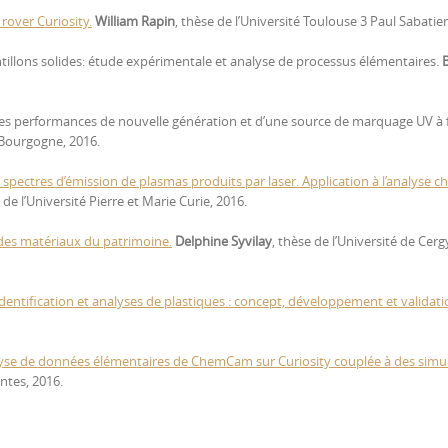
rover Curiosity.
William Rapin
, thèse de l’Université Toulouse 3 Paul Sabatier
tillons solides: étude expérimentale et analyse de processus élémentaires.
B
s performances de nouvelle génération et d’une source de marquage UV à f
e Bourgogne, 2016.
pectres d’émission de plasmas produits par laser. Application à l’analyse c
 de l’Université Pierre et Marie Curie, 2016.
des matériaux du patrimoine.
Delphine Syvilay
, thèse de l’Université de Cerg
identification et analyses de plastiques : concept, développement et validat
nalyse de données élémentaires de ChemCam sur Curiosity couplée à des simu
antes, 2016.