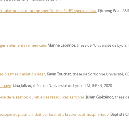
ake into account the specificities of LIBS spectral data
,
Qicheng Wu
, LASIR
magerie élémentaire médicale.
Marine Leprince
, thèse de l’Université de Lyon, 
es plasmas d’ablation laser
,
Kevin Touchet
, thèse de Sorbonne Université, CE
ffinage
.
Lina Jolivet,
thèse de l’Université de Lyon, ILM, IFPEN, 2020.
ice de la gestion durable des ressources agricoles.
Julian Guézénoc,
thèse d
oscopie de plasma induit par laser et à la science atmosphérique
.
Baptiste C